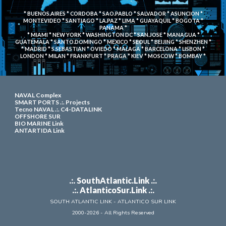
* BUENOS.AIRES * CORDOBA * SAO.PABLO * SALVADOR * ASUNCION *
MONTEVIDEO * SANTIAGO * LA.PAZ * LIMA * GUAYAQUIL * BOGOTA *
PANAMA *
* MIAMI * NEW YORK * WASHINGTON DC
* SAN.JOSE * MANAGUA *
GUATEMALA * SANTO.DOMINGO * MEXICO * SEOUL * BEIJING * SHENZHEN *
* MADRID * S.SEBASTIAN * OVIEDO * MALAGA * BARCELONA * LISBON *
LONDON * MILAN * FRANKFURT * PRAGA * KIEV * MOSCOW * BOMBAY *
NAVAL Complex
SMART PORTS .:. Projects
Tecno NAVAL .:.
C4-DATALINK
OFFSHORE SUR
BIO MARINE Link
ANTARTIDA Link
.:. SouthAtlantic.Link .:.
.:. Atla
nticoS
u
r.Link .:.
SOUTH ATLANTIC
LINK
- ATLANTICO SUR LINK
2000-202
6
- All Rights Reserved